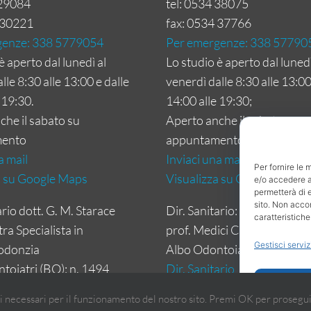
229084
tel: 0534 38075
230221
fax: 0534 37766
genze: 338 5779054
Per emergenze: 338 57790
è aperto dal lunedì al
Lo studio è aperto dal lunedì
lle 8:30 alle 13:00 e dalle
venerdì dalle 8:30 alle 13:00
 19:30.
14:00 alle 19:30;
che il sabato su
Aperto anche il sabato su
ento
appuntamento
a mail
Inviaci una mail
Per fornire le 
a su Google Maps
Visualizza su Google Maps
e/o accedere al
permetterà di 
sito. Non acco
ario dott. G. M. Starace
Dir. Sanitario: dr.ssa C. Lep
caratteristiche
a Specialista in
prof. Medici Chirurghi (BO):
Gestisci serviz
odonzia
Albo Odontoiatri (BO): n. 4
toiatri (BO): n. 1494
Dir. Sanitario
Accet
i necessari per il funzionamento del nostro sito. Premi OK per prosegui