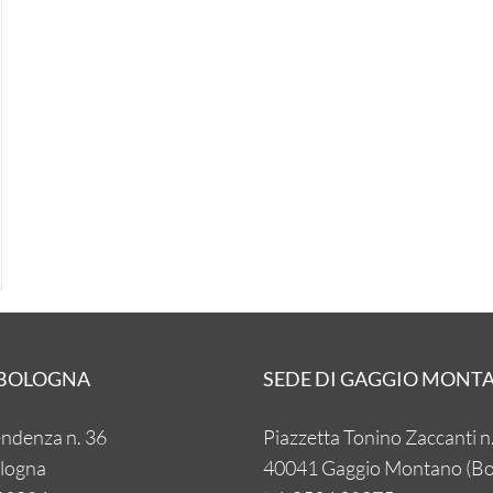
 BOLOGNA
SEDE DI GAGGIO MONTA
endenza n. 36
Piazzetta Tonino Zaccanti n
logna
40041 Gaggio Montano (Bo