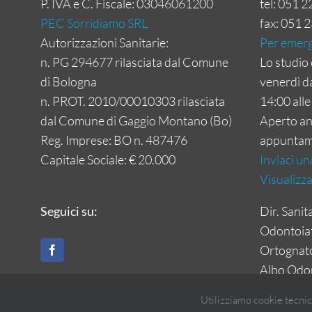
P. IVA e C. Fiscale: 03046061200
tel: 051 
PEC Sorridiamo SRL
fax: 051 
Autorizzazioni Sanitarie:
Per emer
n. PG 294677 rilasciata dal Comune
Lo studio 
di Bologna
venerdì da
n. PROT. 2010/00010303 rilasciata
14:00 alle
dal Comune di Gaggio Montano (Bo)
Aperto an
Reg. Imprese: BO n. 487476
appuntam
Capitale Sociale: € 20.000
Inviaci un
Visualizz
Seguici su:
Dir. Sanit
Odontoiatr
Ortognat
Albo Odon
Utilizziamo cookie tecnic