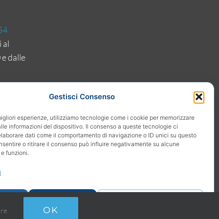
54
 al
 e dalle
Gestisci Consenso
migliori esperienze, utilizziamo tecnologie come i cookie per memorizzare
le informazioni del dispositivo. Il consenso a queste tecnologie ci
elaborare dati come il comportamento di navigazione o ID unici su questo
nsentire o ritirare il consenso può influire negativamente su alcune
orati- Albo
 e funzioni.
 n. 8420 e
i
1.
PEC
ta
Nega
Visualizza le preferenze
OK
re.