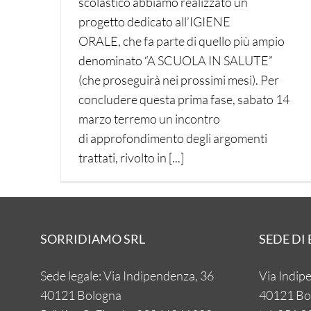
scolastico abbiamo realizzato un
progetto dedicato all’IGIENE
ORALE, che fa parte di quello più ampio
denominato “A SCUOLA IN SALUTE”
(che proseguirà nei prossimi mesi). Per
concludere questa prima fase, sabato 14
marzo terremo un incontro
di approfondimento degli argomenti
trattati, rivolto in [...]
SORRIDIAMO SRL
SEDE DI
Sede legale: Via Indipendenza, 36
Via Indip
40121 Bologna
40121 Bo