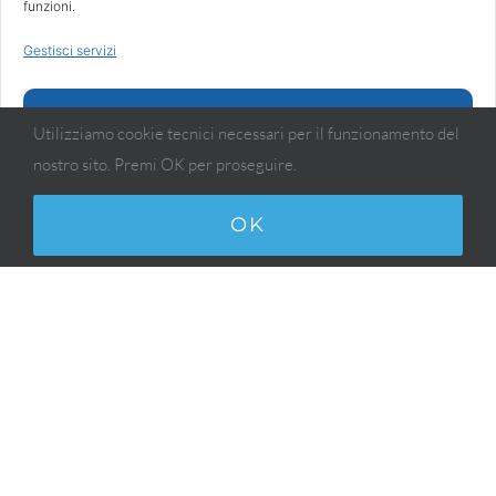
funzioni.
Gestisci servizi
Accetta
Utilizziamo cookie tecnici necessari per il funzionamento del
nostro sito. Premi OK per proseguire.
Nega
Visualizza le preferenze
OK