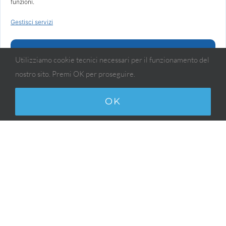
funzioni.
Gestisci servizi
Accetta
Utilizziamo cookie tecnici necessari per il funzionamento del
nostro sito. Premi OK per proseguire.
Nega
Visualizza le preferenze
OK
Ottobre 2015: Mese della
Prevenzione Dentale
Anche quest’anno aderiamo al Mese della
Prevenzione Dentale, iniziativa nata dalla
collaborazione tra ANDI (Associazione
Italiana Dentisti Italiani) e Mentadent.
Chiunque voglia prenotare una visita con
test del pH salivare gratuita presso il nostro